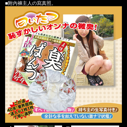
■附內褲主人の寫真照。