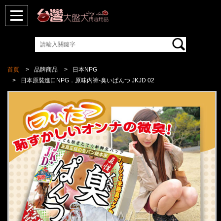
首頁
品牌商品
日本NPG
日本原裝進口NPG．原味內褲-臭いぱんつ JKJD 02