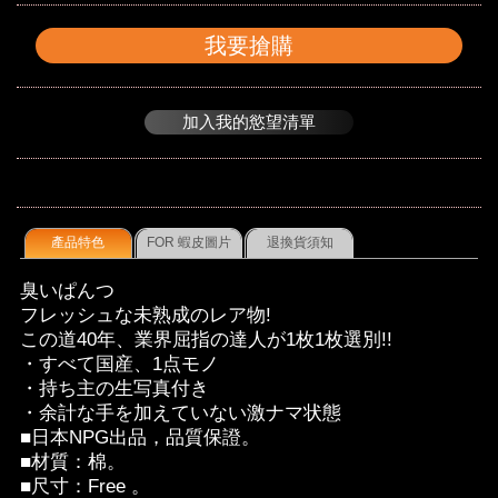
我要搶購
加入我的慾望清單
產品特色
FOR 蝦皮圖片
退換貨須知
臭いぱんつ
フレッシュな未熟成のレア物!
この道40年、業界屈指の達人が1枚1枚選別!!
・すべて国産、1点モノ
・持ち主の生写真付き
・余計な手を加えていない激ナマ状態
■日本NPG出品，品質保證。
■材質：棉。
■尺寸：Free 。