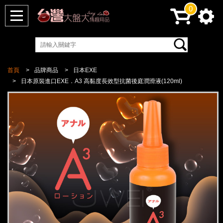
0
首頁
品牌商品
日本EXE
日本原裝進口EXE．A3 高黏度長效型抗菌後庭潤滑液(120ml)