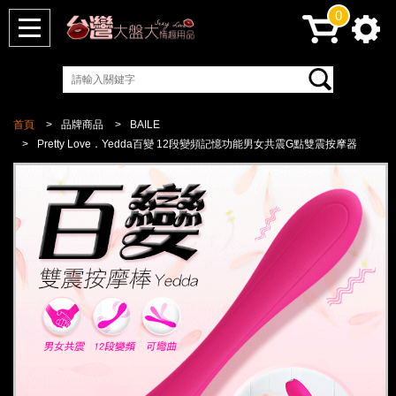
0
首頁
品牌商品
BAILE
Pretty Love．Yedda百變 12段變頻記憶功能男女共震G點雙震按摩器