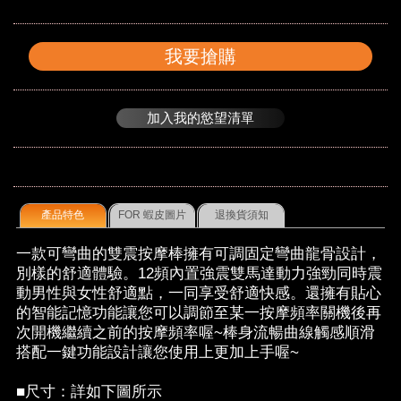
我要搶購
加入我的慾望清單
產品特色
FOR 蝦皮圖片
退換貨須知
一款可彎曲的雙震按摩棒擁有可調固定彎曲龍骨設計，
別樣的舒適體驗。12頻內置強震雙馬達動力強勁同時震
動男性與女性舒適點，一同享受舒適快感。還擁有貼心
的智能記憶功能讓您可以調節至某一按摩頻率關機後再
次開機繼續之前的按摩頻率喔~棒身流暢曲線觸感順滑
搭配一鍵功能設計讓您使用上更加上手喔~
■尺寸：詳如下圖所示