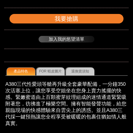
我要搶購
加入我的慾望清單
產品特色
FOR 蝦皮圖片
退換貨須知
A380三代性愛頭等艙再升級全套豪華配備，一分鐘350
次活塞上位，讓您享受空姐坐在您身上賣力搖擺的快
感。緊嫩蜜道由上百顆蜜芽紋理組成的迷情通道緊緊吸
附著您，彷彿進了極樂空間。擁有智能發聲功能，給您
親臨現場的快感體驗來自雲尖上的誘惑。並且A380三
代採一鍵預熱讓您全程享受被暖暖的包裹住猶如情人般
真實。