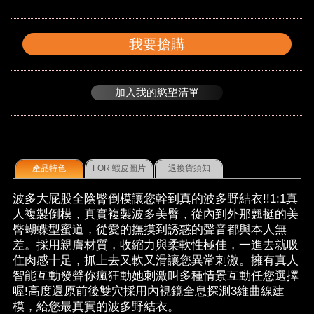
我要搶購
加入我的慾望清單
產品特色
FOR 蝦皮圖片
退換貨須知
波多大屁股全陰臀倒模讓您幹到真的波多野結衣!!1:1真
人複製倒模，真實複製波多美臀，從內到外那翹挺的美
臀蝴蝶型蜜道，從愛的撫摸到誘惑的聲音都與本人無
差。採用親膚材質，收縮力與柔軟性極佳，一進去就吸
住肉感十足，抓上去又軟又滑讓您異常刺激。擁有真人
智能互動發聲你瘋狂動她刺激叫多種情景互動任您選擇
喔!高度還原前後雙穴採用內視鏡全息探測3維曲線建
模，給您最真實的波多野結衣。