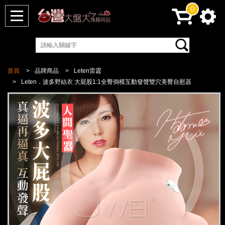
0
首頁
品牌商品
Leten雷霆
Leten．波多野結衣 大屁股1:1全臀倒模互動發聲雙穴美臀自慰器