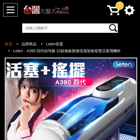
0
首頁
品牌商品
Leten雷霆
Leten．A380 四代頭等艙 10頻無級變速恆溫智能發聲活塞飛機杯