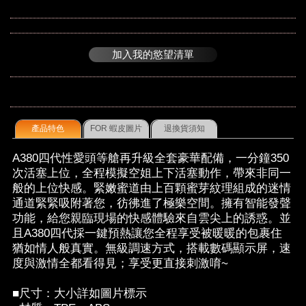
加入我的慾望清單
產品特色
FOR 蝦皮圖片
退換貨須知
A380四代性愛頭等艙再升級全套豪華配備，一分鐘350
次活塞上位，全程模擬空姐上下活塞動作，帶來非同一
般的上位快感。緊嫩蜜道由上百顆蜜芽紋理組成的迷情
通道緊緊吸附著您，彷彿進了極樂空間。擁有智能發聲
功能，給您親臨現場的快感體驗來自雲尖上的誘惑。並
且A380四代採一鍵預熱讓您全程享受被暖暖的包裹住
猶如情人般真實。無級調速方式，搭載數碼顯示屏，速
度與激情全都看得見；享受更直接刺激唷~
■尺寸：大小詳如圖片標示