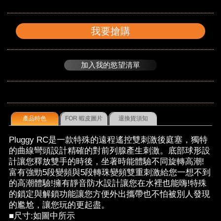
我要搶購
加入我的慾望清單
產品特色
FOR 蝦皮圖片
退換貨須知
Pluggy RC是一款特殊的遠程遙控雙刺激後庭塞，獨特
的曲線彎頭設計精確的對前列腺產生刺激。底部球形設
計讓您釋放雙手的時後，坐著時能體驗不同旋轉高潮!
富有強勁5段變頻與5段轉珠變頻雙重刺激給您一想不到
的高潮體驗!擁有靜音防水設計讓您在水裡也能嗨!特殊
的鎖定與解鎖功能讓您方便外出攜帶也不怕被別人發現
的尷尬，讓您玩的更起盡。
■尺寸:如圖中所示