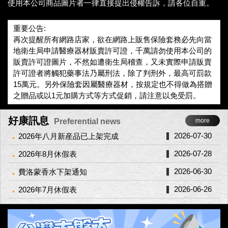
使用本公司商品圖片者一律直接提出侵權告訴，請各位自重。
重要公告:
再次提醒所有網路店家，欲在網路上販售保險套務必先向當
地衛生局申請醫療器材販賣許可證，千萬請勿使用本公司的
販賣許可證圖片，不然如遭衛生局稽查，又未實際申請販賣
許可證者將觸犯藥事法乃屬刑法，除了判刑外，最高可罰款
15萬元。另外保險套因屬醫療器材，按規定也不得做為搭贈
之贈品或以1元加購方式等方式促銷，請注意以免受罰。
好康訊息
Preferential news
more
2026-07-30
2026年八月新産品已上架完成
2026-07-28
2026年8月休假表
2026-06-30
費洛蒙香水下架通知
2026-06-26
2026年7月休假表