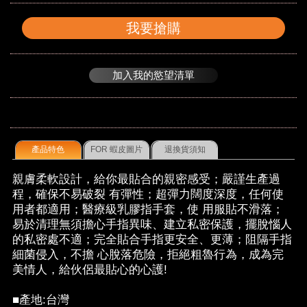
我要搶購
加入我的慾望清單
產品特色
FOR 蝦皮圖片
退換貨須知
親膚柔軟設計，給你最貼合的親密感受；嚴謹生產過
程，確保不易破裂 有彈性；超彈力闊度深度，任何使
用者都適用；醫療級乳膠指手套，使 用服貼不滑落；
易於清理無須擔心手指異味、建立私密保護，擺脫惱人
的私密處不適；完全貼合手指更安全、更薄；阻隔手指
細菌侵入，不擔 心脫落危險，拒絕粗魯行為，成為完
美情人，給伙侶最貼心的心護!
■產地:台灣