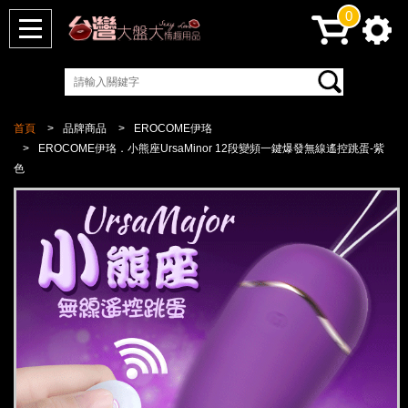
0
首頁
品牌商品
EROCOME伊珞
EROCOME伊珞．小熊座UrsaMinor 12段變頻一鍵爆發無線遙控跳蛋-紫
色