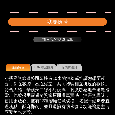
我要搶購
加入我的慾望清單
產品特色
FOR 蝦皮圖片
退換貨須知
小熊座無線遙控跳蛋擁有10米的無線遙控讓您想要就
要，你在客聽，她在浴室，共同體驗相互挑逗的歡愉。
符合人體工學優美曲線小巧便攜，刺激敏感地帶邊走邊
愛。此款採用親膚材質還原肌膚真實感，無害無異味，
使用更放心。擁有12種變頻任意切換，搭配一鍵爆發直
逼嗨點，酥麻難耐。並且還擁有防水靜音功能讓您盡情
享受魚水之歡。