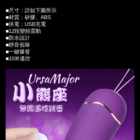
■尺寸：詳如下圖所示
■材質：矽膠、ABS
■供電：USB充電
■12段變頻震動
■防水設計
■靜音低噪
■一鍵爆發
■10米遙控