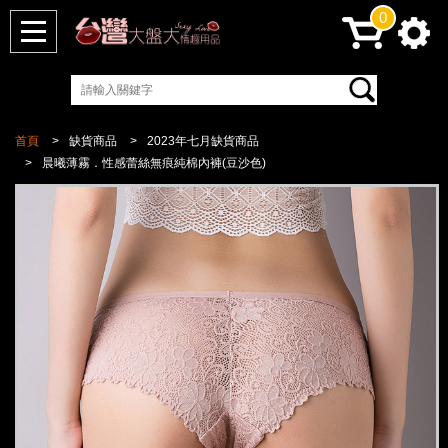
0
首頁
缺貨商品
2023年七月缺貨商品
晨曦薄霧．性感蕾絲無痕純棉內褲(豆沙色)