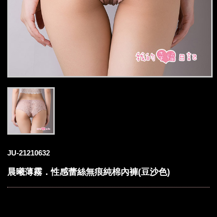
JU-21210632
晨曦薄霧．性感蕾絲無痕純棉內褲(豆沙色)