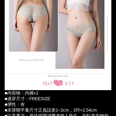
■內容物：內褲x1
■適穿尺寸：FREESIZE
■彈性：有
■未撐開平量尺寸正負誤差1~2cm，1吋=2.54cm
■注意事項：基於保障消費者個人衛生，此貼身衣物恕