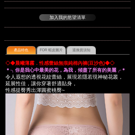
加入我的慾望清單
產品特色
FOR 蝦皮圖片
退換貨須知
◇◆晨曦薄霧．性感蕾絲無痕純棉內褲(豆沙色)◆◇
＊╮你是我心中最美的花，為我，傾盡了所有的美麗╭＊
令人遐想的透視花紋蕾絲，展現若隱若現神秘花叢，
延展性佳，讓你穿著舒適貼身，
性感提臀秀出渾圓蜜桃臀~