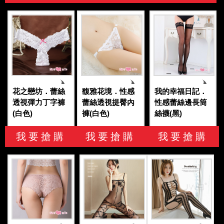
花之戀坊．蕾絲
馥雅花境．性感
我的幸福日記．
透視彈力丁字褲
蕾絲透視提臀內
性感蕾絲邊長筒
(白色)
褲(白色)
絲襪(黑)
我要搶購
我要搶購
我要搶購