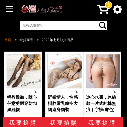
0
首頁
缺貨商品
2023年七月缺貨商品
輕盈透徹．隨心
野媚情人．性感
冰心水靈．冰絲
任意剪耐穿防勾
掛脖露乳鏤空大
款一片式純棉無
絲絲襪
網連身貓裝
痕丁字褲(膚色)
我要搶購
我要搶購
我要搶購