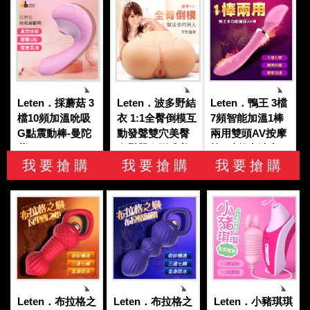
Leten．採蘑菇 3
Leten．波多野結
Leten．鴨王 3檔
檔10頻加溫吮吸
衣 1:1全臀倒模互
7頻智能加溫1棒
G點震動棒-曼陀
動發聲雙穴美臀
兩用雙頭AV按摩
紫
自慰器★贈唯美
棒 (破盤出清商
我要搶購
之陰 名器+日本
我要搶購
品)
我要搶購
原裝進口120ML
潤滑液★ (破盤出
清商品)
Leten．布拉格之
Leten．布拉格之
Leten．小豬琪琪