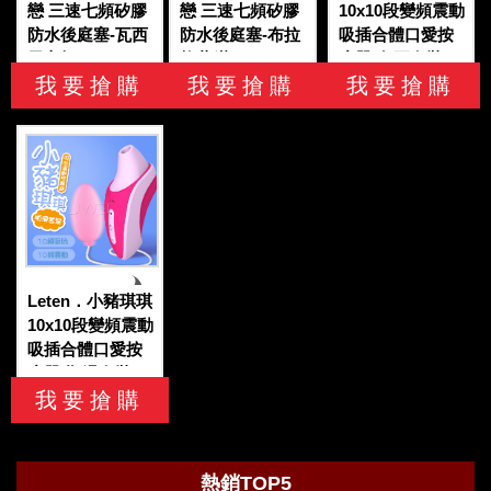
戀 三速七頻矽膠
戀 三速七頻矽膠
10x10段變頻震動
防水後庭塞-瓦西
防水後庭塞-布拉
吸插合體口愛按
里之炬
格藍鑚
摩器-兔耳套裝
我要搶購
我要搶購
我要搶購
Leten．小豬琪琪
10x10段變頻震動
吸插合體口愛按
摩器-順滑套裝
我要搶購
熱銷TOP5