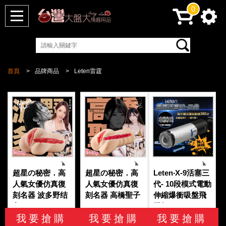
0
首頁
品牌商品
Leten雷霆
超星の秘密．高
超星の秘密．高
Leten‧X-9活塞三
人氣女優仿真復
人氣女優仿真復
代- 10段模式電動
刻名器 波多野结
刻名器 高橋聖子
伸縮爆衝吸盤飛
衣
機杯
我要搶購
我要搶購
我要搶購