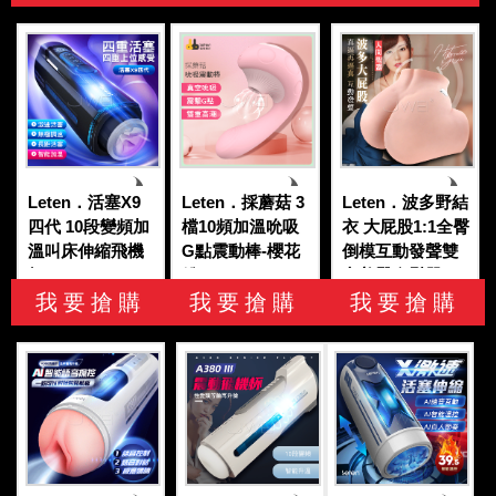
Leten．活塞X9
Leten．採蘑菇 3
Leten．波多野結
四代 10段變頻加
檔10頻加溫吮吸
衣 大屁股1:1全臀
溫叫床伸縮飛機
G點震動棒-櫻花
倒模互動發聲雙
杯
粉
穴美臀自慰器
我要搶購
我要搶購
我要搶購