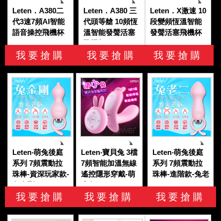
Leten．A380二
Leten．A380 三
Leten．X激速 10
代3速7頻AI智能
代頭等艙 10頻恆
段變頻恆溫智能
語音操控飛機杯
溫智能發聲活塞
發聲活塞飛機杯
飛機杯
我要搶購
我要搶購
我要搶購
Leten‧萌兔後庭
Leten‧寶貝兔 3檔
Leten‧萌兔後庭
系列 7頻震動拉
7頻智能加溫無線
系列 7頻震動拉
珠棒-資深玩家款-
遙控隱形穿戴-萌
珠棒-進階款-兔老
兔金剛
小兔
二
我要搶購
我要搶購
我要搶購